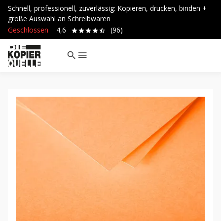
Schnell, professionell, zuverlässig: Kopieren, drucken, binden +
große Auswahl an Schreibwaren
Geschlossen
4,6
(96)
search