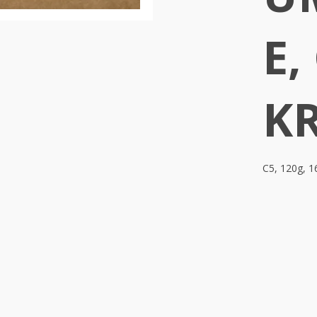
E,
K
C5, 120g, 1