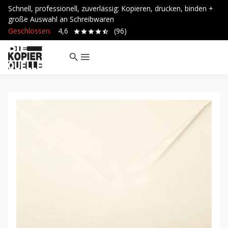
Schnell, professionell, zuverlässig: Kopieren, drucken, binden +
große Auswahl an Schreibwaren
Geschlossen
4,6
(96)
search