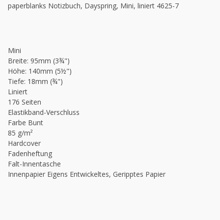
paperblanks Notizbuch, Dayspring, Mini, liniert 4625-7
Mini
Breite: 95mm (3¾")
Höhe: 140mm (5½")
Tiefe: 18mm (¾")
Liniert
176 Seiten
Elastikband-Verschluss
Farbe Bunt
85 g/m²
Hardcover
Fadenheftung
Falt-Innentasche
Innenpapier Eigens Entwickeltes, Geripptes Papier