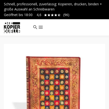
Schnell, professionell, zuverlässig: Kopieren, drucken, binden +
große Auswahl an Schreibwaren
Geöffnet bis
18:00
4,6
(96)
search