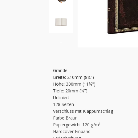
›
Grande
Breite: 210mm (8¼")
Höhe: 300mm (11¾")
Tiefe: 20mm (¾")
Unliniert
128 Seiten
Verschluss mit Klappumschlag
Farbe Braun
Papiergewicht 120 g/m²
Hardcover Einband