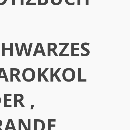
CHWARZES
AROKKOL
ER ,
RANDE,