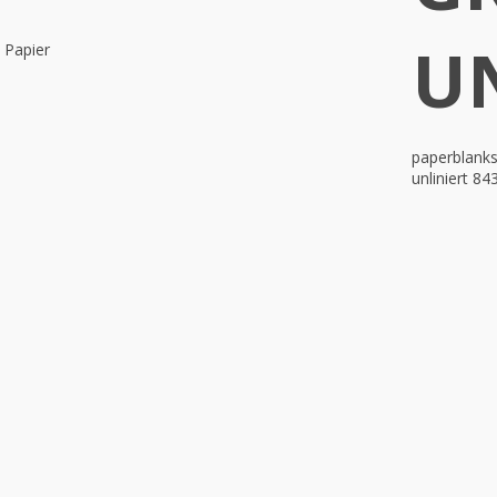
U
 Papier
paperblank
unliniert 84