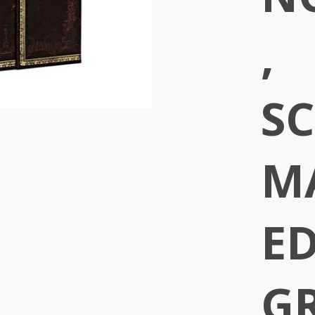
,
S
M
ED
G