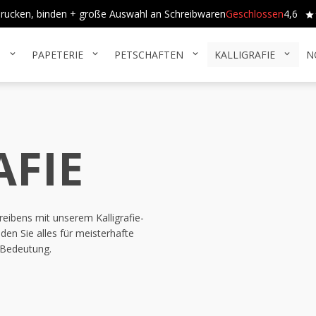
, drucken, binden + große Auswahl an Schreibwaren
Geschlossen
4,6
N
PAPETERIE
PETSCHAFTEN
KALLIGRAFIE
N
expand_more
expand_more
expand_more
expand_more
AFIE
reibens mit unserem Kalligrafie-
den Sie alles für meisterhafte
 Bedeutung.