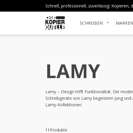
Schnell, professionell, zuverlässig: Kopieren
SCHREIBEN
MARKE
expand_more
LAMY
Lamy – Design trifft Funktionalität. Die mo
Schreibgeräte von Lamy begeistern Jung und Al
Lamy-Kollektionen.
11
Produkte