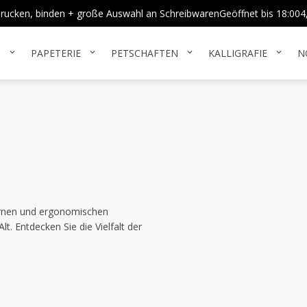
, drucken, binden + große Auswahl an Schreibwaren
Geöffnet bis
18:00
4
N
PAPETERIE
PETSCHAFTEN
KALLIGRAFIE
N
expand_more
expand_more
expand_more
expand_more
dernen und ergonomischen
t. Entdecken Sie die Vielfalt der